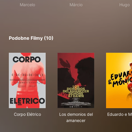
Marcelo
Márcio
Hugo
Podobne Filmy (10)
Corpo Elétrico
Los demonios del amanecer
Edu
Corpo Elétrico
Los demonios del
Eduardo e M
amanecer