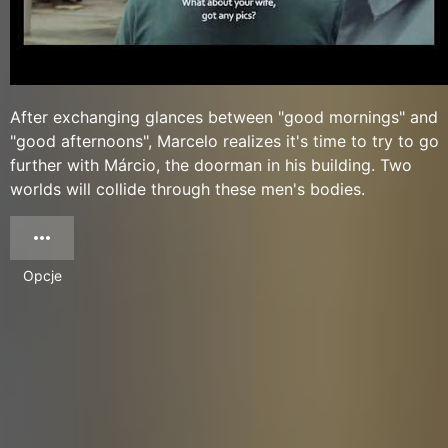
After exchanging glances between "good mornings" and
"good afternoons", Marcelo realizes it's time to try to go
further with Márcio, the doorman in his building. Two
worlds will collide through these men's bodies.
Opcje