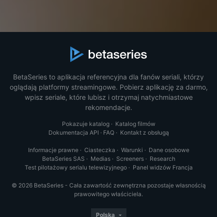
BetaSeries to aplikacja referencyjna dla fanów seriali, którzy
oglądają platformy streamingowe. Pobierz aplikację za darmo,
wpisz seriale, które lubisz i otrzymaj natychmiastowe
rekomendacje.
Pokazuje katalog
·
Katalog filmów
Dokumentacja API
·
FAQ
·
Kontakt z obsługą
Informacje prawne
·
Ciasteczka
·
Warunki
·
Dane osobowe
BetaSeries SAS
·
Medias
·
Screeners
·
Research
Test pilotażowy serialu telewizyjnego
·
Panel widzów Francja
© 2026 BetaSeries - Cała zawartość zewnętrzna pozostaje własnością
prawowitego właściciela.
Polska