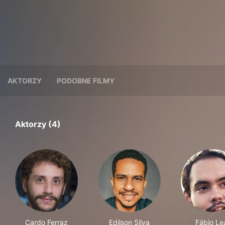
AKTORZY
PODOBNE FILMY
Aktorzy (4)
Cardo Ferraz
Edilson Silva
Fábio Le