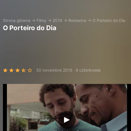
Strona główna
→
Filmy
→
2016
→
Romance
→
O Porteiro do Dia
O Porteiro do Dia
30 novembre 2016
4 członkowie