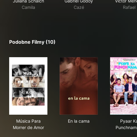
Juliana Schalch
Gabriel Godoy
Victor Men
Camila
Cazé
Rafael
Podobne Filmy (10)
Música Para Morrer de Amor
En la cama
Pya
Música Para
En la cama
Pyaar K
Morrer de Amor
Punchnam