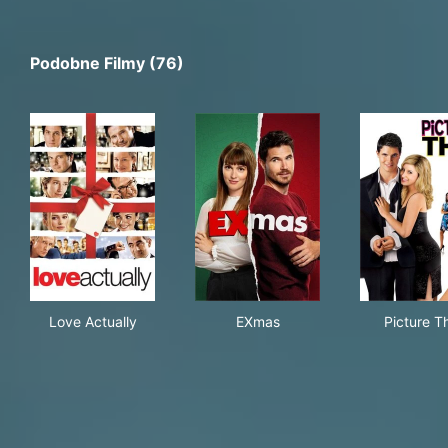
Podobne Filmy (76)
Love Actually
EXmas
Pict
Love Actually
EXmas
Picture T