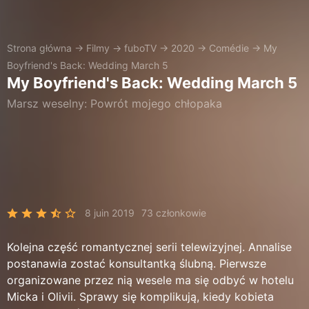
Strona główna
→
Filmy
→
fuboTV
→
2020
→
Comédie
→
My
Boyfriend's Back: Wedding March 5
My Boyfriend's Back: Wedding March 5
Marsz weselny: Powrót mojego chłopaka
8 juin 2019
73 członkowie
Kolejna część romantycznej serii telewizyjnej. Annalise
postanawia zostać konsultantką ślubną. Pierwsze
organizowane przez nią wesele ma się odbyć w hotelu
Micka i Olivii. Sprawy się komplikują, kiedy kobieta