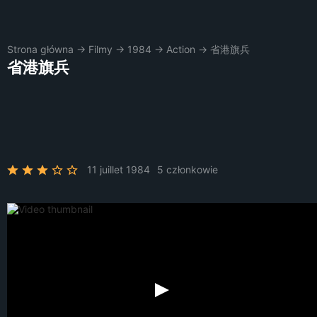
Strona główna
→
Filmy
→
1984
→
Action
→
省港旗兵
省港旗兵
11 juillet 1984
5 członkowie