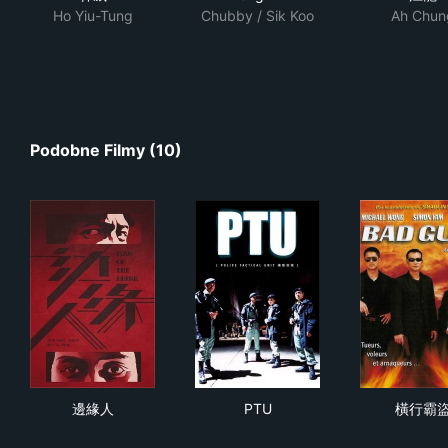
Ho Yiu-Tung
Chubby / Sik Koo
Ah Chun
Podobne Filmy (10)
邊緣人
PTU
橫
邊緣人
PTU
橫行霸