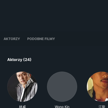
AKTORZY
PODOBNE FILMY
Aktorzy (24)
林威
Wong Kin
江龍