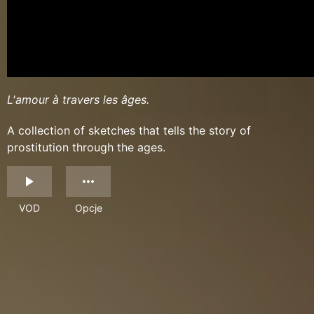
L'amour à travers les âges.
A collection of sketches that tells the story of
prostitution through the ages.
VOD
Opcje