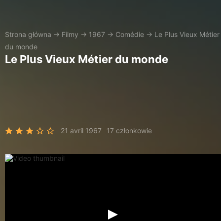
Strona główna
→
Filmy
→
1967
→
Comédie
→
Le Plus Vieux Métier
du monde
Le Plus Vieux Métier du monde
21 avril 1967
17 członkowie