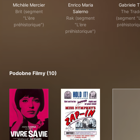
Michèle Mercier
Enrico Maria
Gabriele Ti
Brit (segment
Salerno
The Trad
"L'ère
Rak (segment
(segment "L
préhistorique")
"L'ère
préhistoriq
préhistorique")
Podobne Filmy (10)