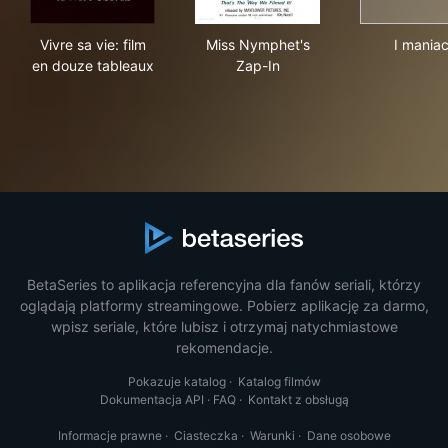
Vivre sa vie: film en douze tableaux
Miss Nymphet's Zap-In
I ma
Vivre sa vie: film
Miss Nymphet's
I maniac
en douze tableaux
Zap-In
BetaSeries to aplikacja referencyjna dla fanów seriali, którzy
oglądają platformy streamingowe. Pobierz aplikację za darmo,
wpisz seriale, które lubisz i otrzymaj natychmiastowe
rekomendacje.
Pokazuje katalog
·
Katalog filmów
Dokumentacja API
·
FAQ
·
Kontakt z obsługą
Informacje prawne
·
Ciasteczka
·
Warunki
·
Dane osobowe