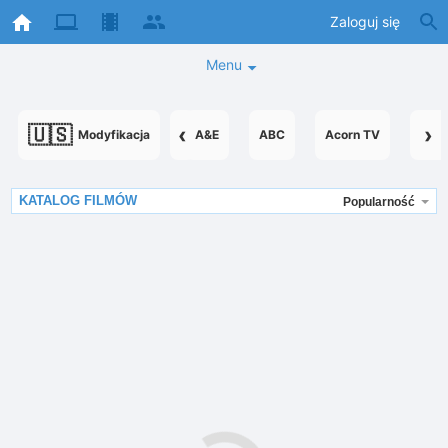
Zaloguj się
Menu
🇺🇸
‹
›
Modyfikacja
A&E
ABC
Acorn TV
Acor
KATALOG FILMÓW
Popularność