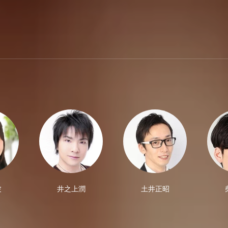
波
井之上潤
土井正昭