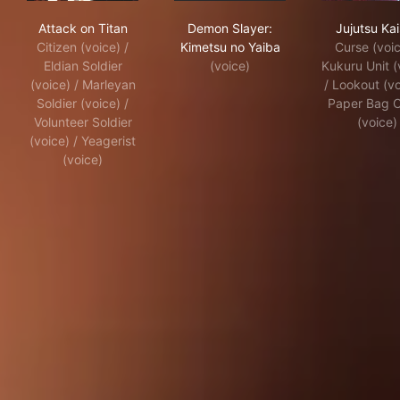
Attack on Titan
Demon Slayer: Kimetsu no Ya
Juj
Attack on Titan
Demon Slayer:
Jujutsu Ka
Citizen (voice) /
Kimetsu no Yaiba
Curse (voic
Eldian Soldier
(voice)
Kukuru Unit (
(voice) / Marleyan
/ Lookout (vo
Soldier (voice) /
Paper Bag 
Volunteer Soldier
(voice)
(voice) / Yeagerist
(voice)