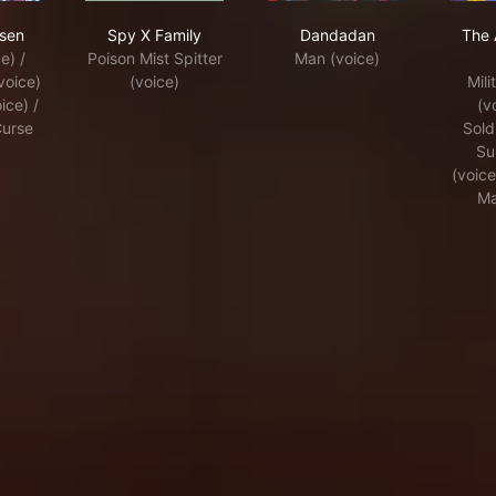
iba
utsu Kaisen
Spy X Family
Dandadan
isen
Spy X Family
Dandadan
The 
e) /
Poison Mist Spitter
Man (voice)
voice)
(voice)
Mili
ice) /
(v
Curse
Sold
Su
(voic
Ma