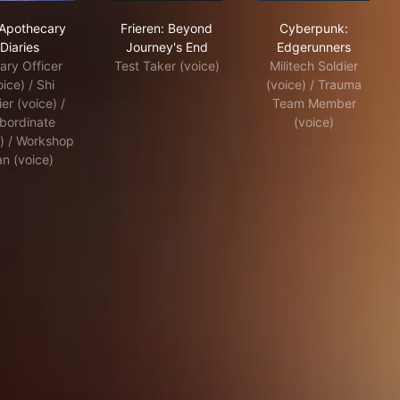
The Apothecary Diaries
Frieren: Beyond Journey's End
Cyberpunk: Ed
Apothecary
Frieren: Beyond
Cyberpunk:
Diaries
Journey's End
Edgerunners
tary Officer
Test Taker (voice)
Militech Soldier
oice) / Shi
(voice) / Trauma
ier (voice) /
Team Member
bordinate
(voice)
e) / Workshop
n (voice)