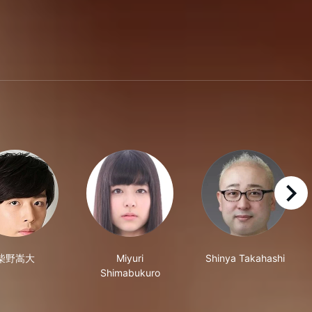
right
柴野嵩大
Miyuri
Shinya Takahashi
Shimabukuro