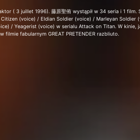
or ( 3 juillet 1996). 藤原聖侑 wystąpił w 34 seria i 1 film. 
 Citizen (voice) / Eldian Soldier (voice) / Marleyan Soldier (
ice) / Yeagerist (voice) w serialu Attack on Titan. W kinie, 
w filmie fabularnym GREAT PRETENDER razbliuto.