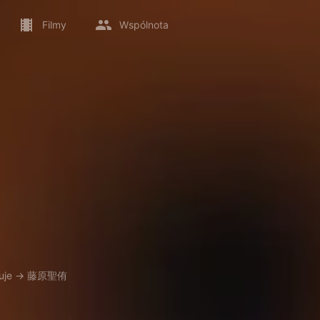
Filmy
Wspólnota
uje
→
藤原聖侑