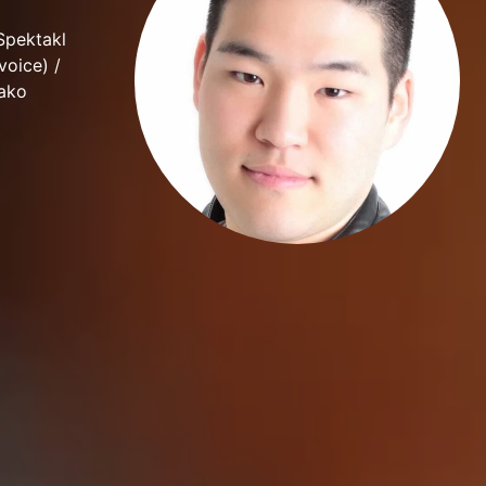
Spektakl
voice) /
jako