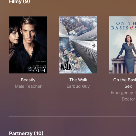
Filmy (9)
Beastly
The Walk
On 
Beastly
The Walk
On the Basi
Male Teacher
Earbud Guy
Sex
Emergency 
Doctor
Partnerzy (10)