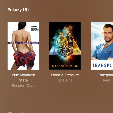
Pokazy (6)
Blue Mountain State
Blood & Treasure
Tra
Blue Mountain
Blood & Treasure
Transpla
State
Lt. Heinz
Reid
Rooster (Cop)