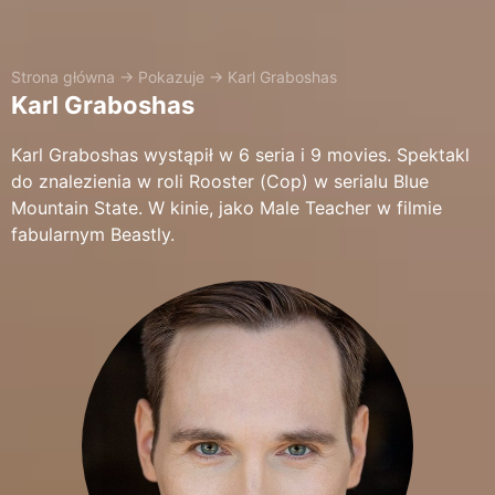
Strona główna
→
Pokazuje
→
Karl Graboshas
Karl Graboshas
Karl Graboshas wystąpił w 6 seria i 9 movies. Spektakl
do znalezienia w roli Rooster (Cop) w serialu Blue
Mountain State. W kinie, jako Male Teacher w filmie
fabularnym Beastly.