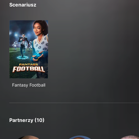
Scenariusz
Fantasy Football
Fantasy Football
Partnerzy (10)