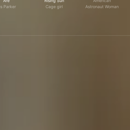
Are
Rising Sun
American
ris Parker
Cage girl
Astronaut Woman