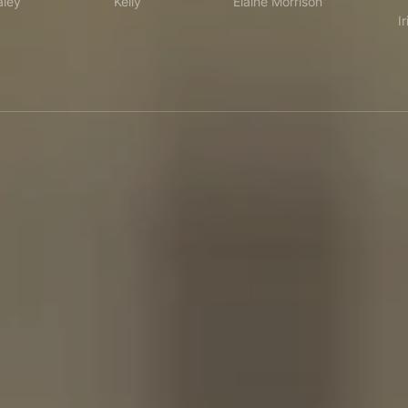
aley
Kelly
Elaine Morrison
I