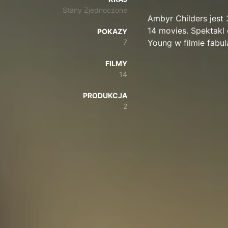
Stany Zjednoczone
Ambyr Childers jest 3
14 movies. Spektakl 
POKAZY
7
Young w filmie fabu
FILMY
14
PRODUKCJA
2