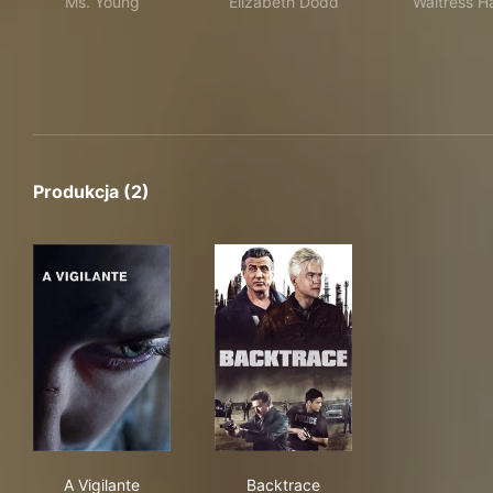
Ms. Young
Elizabeth Dodd
Waitress H
Produkcja (2)
A Vigilante
Backtrace
A Vigilante
Backtrace