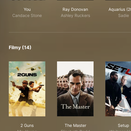
You
Ray Donovan
Aqu
You
Ray Donovan
Aquarius (2
Candace Stone
Ashley Ruckers
Sadie
Filmy (14)
2 Guns
The Master
Set
2 Guns
The Master
Setup