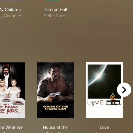
All My Children
Tamron Hall
My Children
Tamron Hall
y Chandler
Self - Guest
right
We Are What We Are
House of the Rising Sun
Love
re What We
House of the
Love