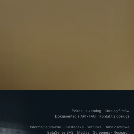
Pokazuje katalog
·
Katalog filmów
Dokumentacja API
·
FAQ
·
Kontakt z obsługą
Informacje prawne
·
Ciasteczka
·
Warunki
·
Dane osobowe
BetaSeries SAS
·
Medias
·
Screeners
·
Research