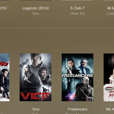
arius (2015)
Legends (2014)
S Club 7
015)
Legends (2014)
S Club 7
All 
Tara
Hiker #2
Colb
up
Vice
Freelancers
Vice
Freelancers
We A