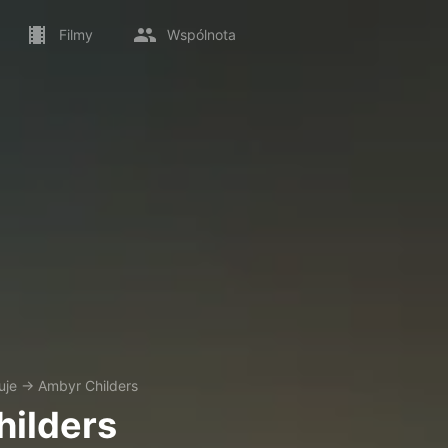
Filmy
Wspólnota
uje
→
Ambyr Childers
ilders