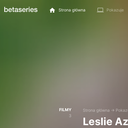
Strona główna
Pokazuje
FILMY
Strona główna
→
Pokaz
3
Leslie A