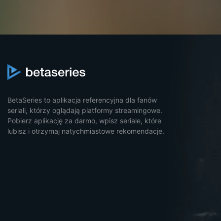
BetaSeries to aplikacja referencyjna dla fanów
seriali, którzy oglądają platformy streamingowe.
Pobierz aplikację za darmo, wpisz seriale, które
lubisz i otrzymaj natychmiastowe rekomendacje.