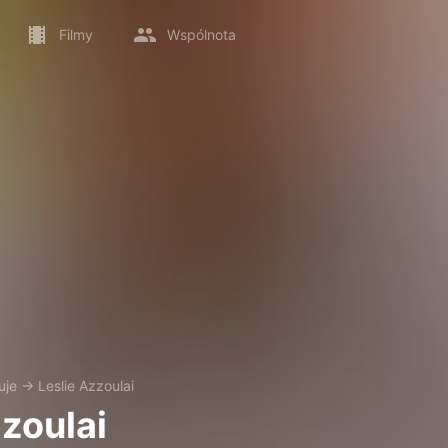
Filmy
Wspólnota
uje
→
Leslie Azzoulai
zzoulai