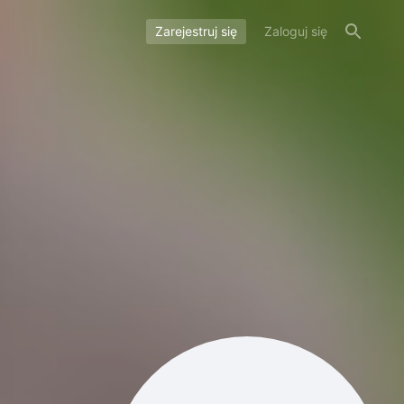
Zarejestruj się
Zaloguj się