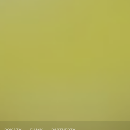
POKAZY
FILMY
PARTNERZY