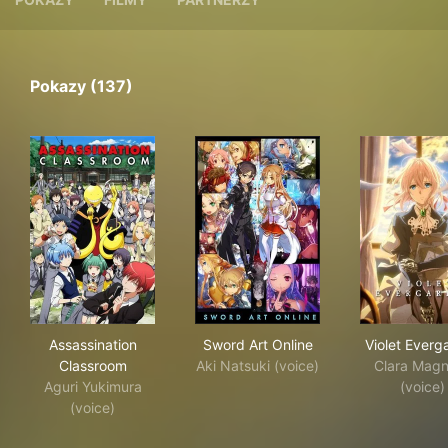
Pokazy (137)
Assassination Classroom
Sword Art Online
Vio
Assassination
Sword Art Online
Violet Everg
Classroom
Aki Natsuki (voice)
Clara Magn
Aguri Yukimura
(voice)
(voice)