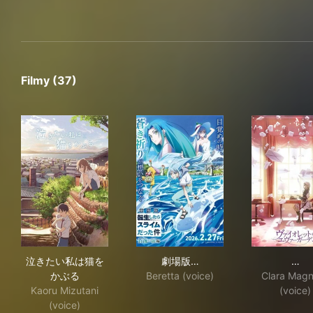
Filmy (37)
泣きたい私は猫をかぶる
劇場版 転生したらスライムだ
ヴ
泣きたい私は猫を
劇場版…
…
かぶる
Beretta (voice)
Clara Magn
Kaoru Mizutani
(voice)
(voice)