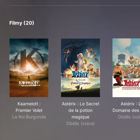
Filmy (20)
Kaamelott : Premier Volet
Astérix : Le Secret de la pot
Ast
Kaamelott :
Astérix : Le Secret
Astérix : 
Premier Volet
de la potion
Domaine des
Le Roi Burgonde
magique
Obélix (vo
Obélix (voice)