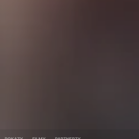
POKAZY
FILMY
PARTNERZY