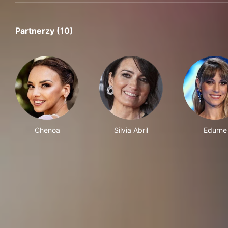
Partnerzy (10)
Chenoa
Silvia Abril
Edurne