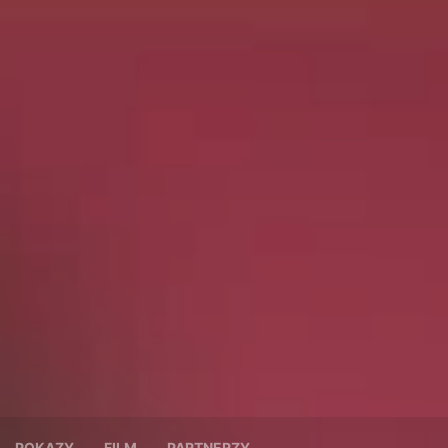
POKAZY
FILM
PARTNERZY