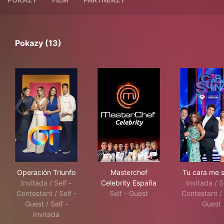
Pokazy (13)
Operación Triunfo
Masterchef Celebrity España
Tu 
Operación Triunfo
Masterchef
Tu cara me 
Invitada / Self -
Celebrity España
Invitada / S
Contestant / Self -
Self - Guest
Contestant / 
Guest / Self -
Guest
Invitada