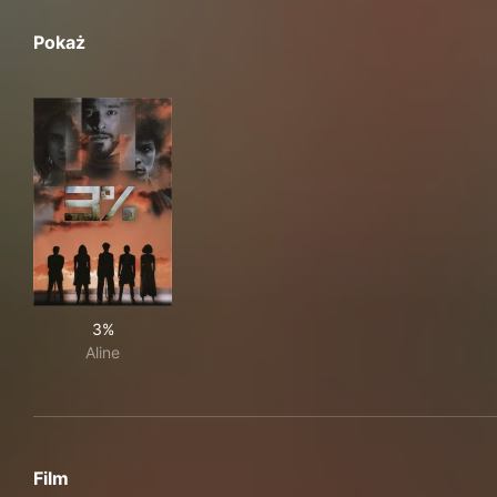
Pokaż
3%
3%
Aline
Film