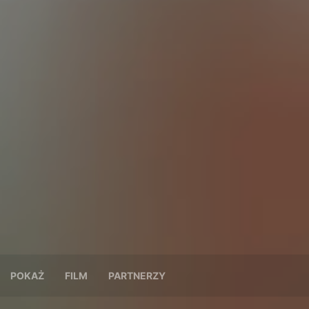
POKAŻ
FILM
PARTNERZY