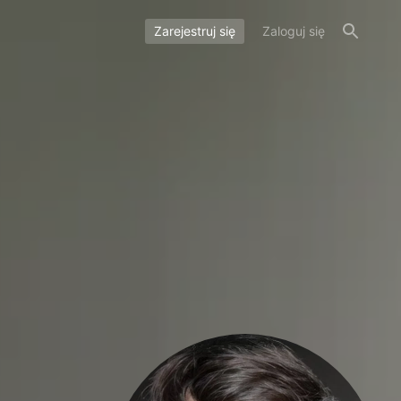
Zarejestruj się
Zaloguj się