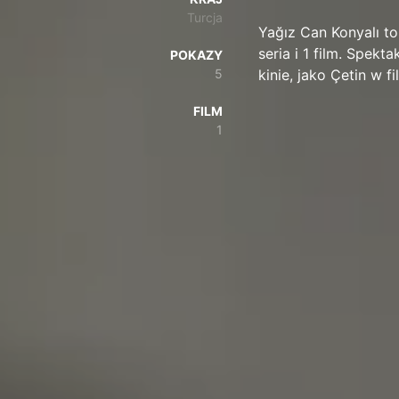
Turcja
Yağız Can Konyalı to
seria i 1 film. Spek
POKAZY
5
kinie, jako Çetin w 
FILM
1