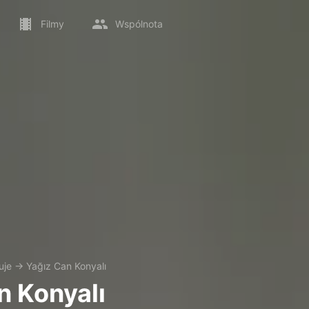
Filmy
Wspólnota
uje
→
Yağız Can Konyalı
n Konyalı