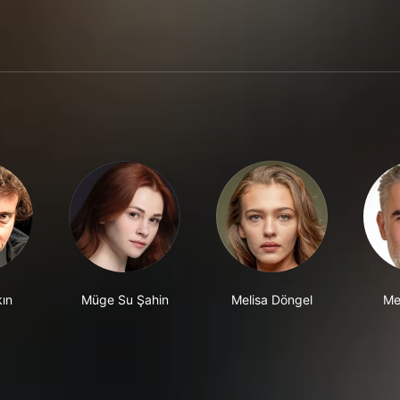
ın
Müge Su Şahin
Melisa Döngel
Me