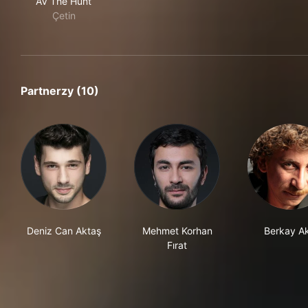
AV The Hunt
Çetin
Partnerzy (10)
Deniz Can Aktaş
Mehmet Korhan
Berkay Ak
Fırat