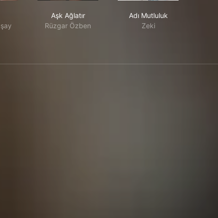
ak
Aşk Ağlatır
Adı Mutluluk
Aşk Ağlatır
Adı Mutluluk
şay
Rüzgar Özben
Zeki