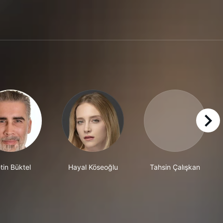
right
tin Büktel
Hayal Köseoğlu
Tahsin Çalışkan