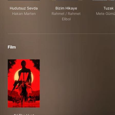
Hudutsuz Sevda
Bizim Hikaye
Tuz
Hudutsuz Sevda
Bizim Hikaye
Tuzak
Hakan Marten
Rahmet / Rahmet
Mete Gümü
Elibol
Film
AV The Hunt