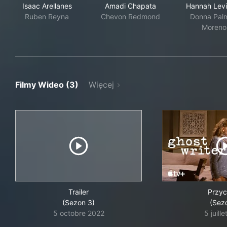
Isaac Arellanes
Amadi Chapata
Hannah Lev
Ruben Reyna
Chevon Redmond
Donna Pal
Moreno
Filmy Wideo (3)
Więcej
Trailer
Przy
(Sezon 3)
(Sez
5 octobre 2022
5 juill