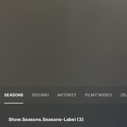
SEASONS
ODCINKI
AKTORZY
FILMY WIDEO
ZD
Show.seasons.seasons-Label (3)