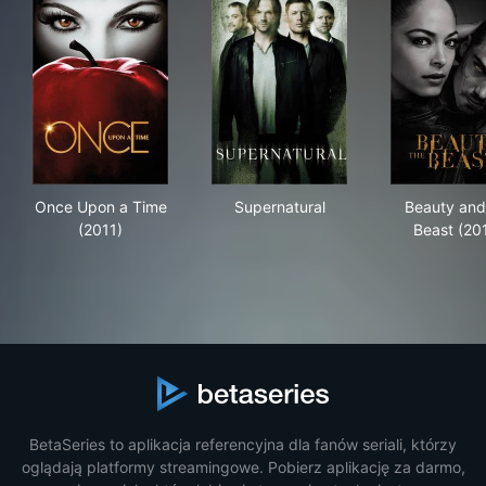
Once Upon a Time (2011)
Supernatural
Bea
Once Upon a Time
Supernatural
Beauty and
(2011)
Beast (20
BetaSeries to aplikacja referencyjna dla fanów seriali, którzy
oglądają platformy streamingowe. Pobierz aplikację za darmo,