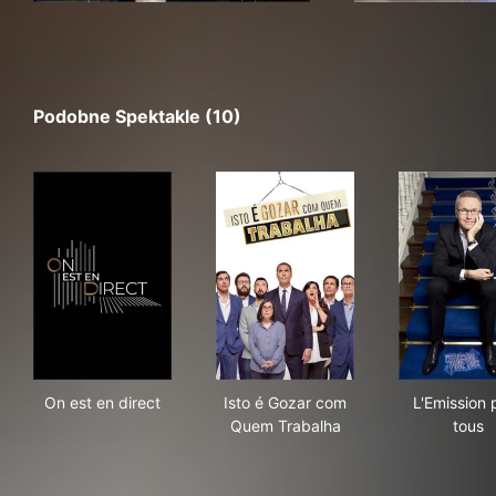
Podobne Spektakle (10)
On est en direct
Isto é Gozar com Quem Trab
L'Em
On est en direct
Isto é Gozar com
L'Emission 
Quem Trabalha
tous