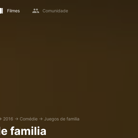
Filmes
Comunidade
→
2016
→
Comédie
→
Juegos de familia
e familia