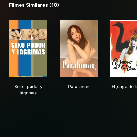
Filmes Similares (10)
Sexo, pudor y lágrimas
Paraluman
El j
Sexo, pudor y
Paraluman
El juego de 
lágrimas