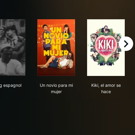
right
Sang espagnol
Un novio para mi mujer
Kiki, el amor s
g espagnol
Un novio para mi
Kiki, el amor se
mujer
hace