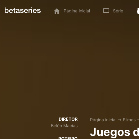
Página inicial
Série
DIRETOR
Página inicial
→
Filmes
Belén Macías
Juegos d
ROTEIRO