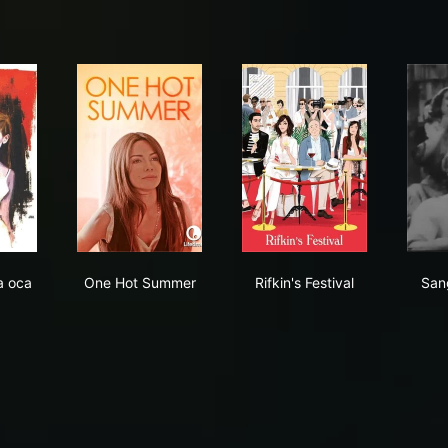
uego de la oca
One Hot Summer
Rifkin's Festival
la oca
One Hot Summer
Rifkin's Festival
San