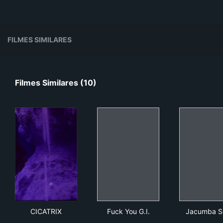
FILMES SIMILARES
Filmes Similares (10)
CICATRIX
Fuck You G.I.
Jac
CICATRIX
Fuck You G.I.
Jacumba S