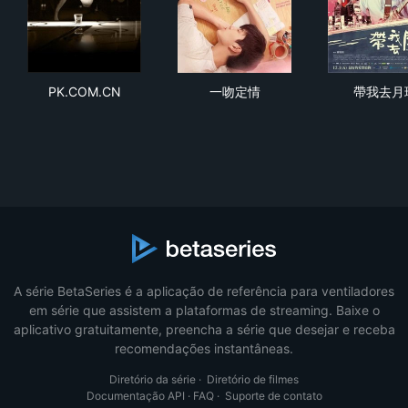
PK.COM.CN
一吻定情
帶
PK.COM.CN
一吻定情
帶我去月
A série BetaSeries é a aplicação de referência para ventiladores
em série que assistem a plataformas de streaming. Baixe o
aplicativo gratuitamente, preencha a série que desejar e receba
recomendações instantâneas.
Diretório da série
·
Diretório de filmes
Documentação API
·
FAQ
·
Suporte de contato