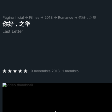
Página inicial
→
Filmes
→
2018
→
Romance
→
你好，之华
你好，之华
Last Letter
9 novembre 2018
1 membro