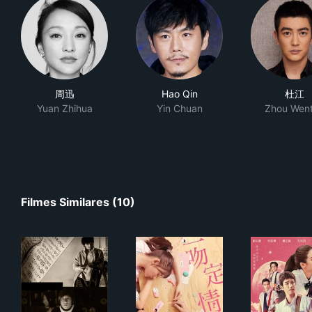
周迅
Hao Qin
杜江
Yuan Zhihua
Yin Chuan
Zhou Wen
Filmes Similares (10)