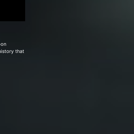
oon
istory that