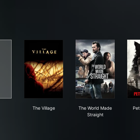
ves
The Village
The World Made Strai
The Village
The World Made
Pet
Straight