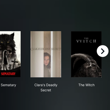
right
ght
Pet Sematary
Clara's Deadly Secret
The Witch
 Sematary
Clara's Deadly
The Witch
Secret