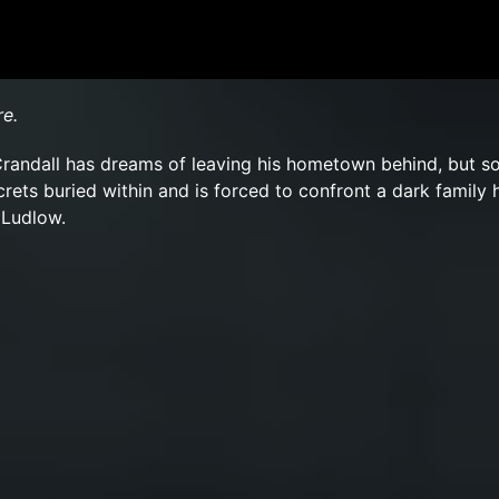
re.
Crandall has dreams of leaving his hometown behind, but s
crets buried within and is forced to confront a dark family h
 Ludlow.