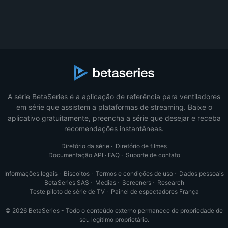
A série BetaSeries é a aplicação de referência para ventiladores
em série que assistem a plataformas de streaming. Baixe o
aplicativo gratuitamente, preencha a série que desejar e receba
recomendações instantâneas.
Diretório da série
·
Diretório de filmes
Documentação API
·
FAQ
·
Suporte de contato
Informações legais
·
Biscoitos
·
Termos e condições de uso
·
Dados pessoais
BetaSeries SAS
·
Medias
·
Screeners
·
Research
Teste piloto de série de TV
·
Painel de espectadores França
© 2026 BetaSeries - Todo o conteúdo externo permanece de propriedade de
seu legítimo proprietário.