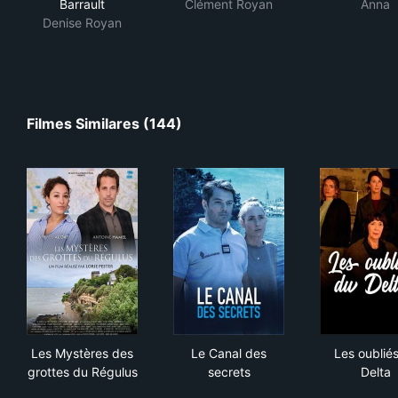
Barrault
Clément Royan
Anna
Denise Royan
Filmes Similares (144)
Les Mystères des grottes du Régulus
Le Canal des secrets
Les 
Les Mystères des
Le Canal des
Les oublié
grottes du Régulus
secrets
Delta