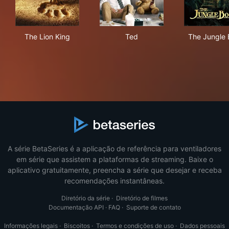
The Lion King
Ted
The
The Lion King
Ted
The Jungle
A série BetaSeries é a aplicação de referência para ventiladores
em série que assistem a plataformas de streaming. Baixe o
aplicativo gratuitamente, preencha a série que desejar e receba
recomendações instantâneas.
Diretório da série
·
Diretório de filmes
Documentação API
·
FAQ
·
Suporte de contato
Informações legais
·
Biscoitos
·
Termos e condições de uso
·
Dados pessoais