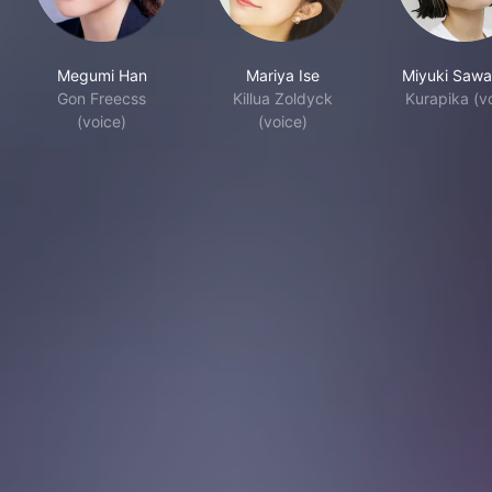
Megumi Han
Mariya Ise
Miyuki Sawa
Gon Freecss
Killua Zoldyck
Kurapika (v
(voice)
(voice)