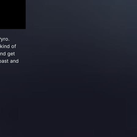
Pyro.
kind of
and get
past and