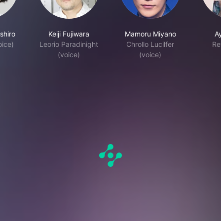
shiro
Keiji Fujiwara
Mamoru Miyano
A
oice)
Leorio Paradinight
Chrollo Lucilfer
Re
(voice)
(voice)