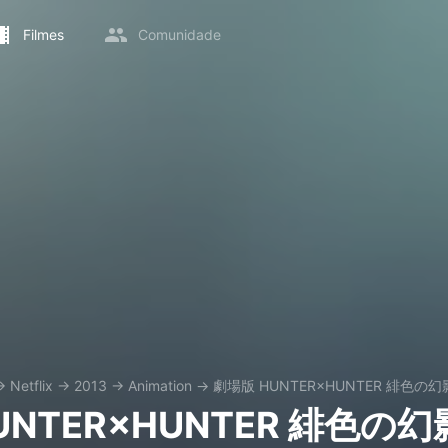
Filmes
Comunidade
→
Netflix
→
2013
→
Animation
→
劇場版 HUNTER×HUNTER 緋色の幻
UNTER×HUNTER 緋色の幻