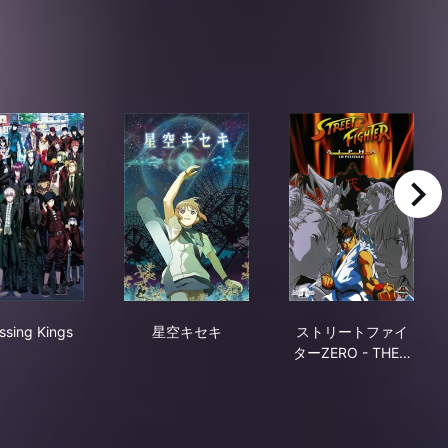
right
sキッドvsヤイバ 宝刀争奪大決戦!!
K Missing Kings
星空キセキ
ストリートファイター
ssing Kings
星空キセキ
ストリートファイ
ターZERO - THE…