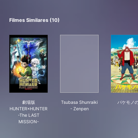
Filmes Similares (10)
劇場版 HUNTER×HUNTER -The LAST MISSION-
Tsubasa Shunraiki - Zenpen
バ
劇場版
Tsubasa Shunraiki
バケモノ
HUNTER×HUNTER
- Zenpen
-The LAST
MISSION-