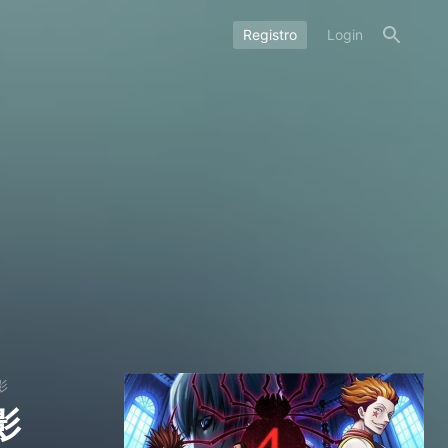
Registro
Login
影
影