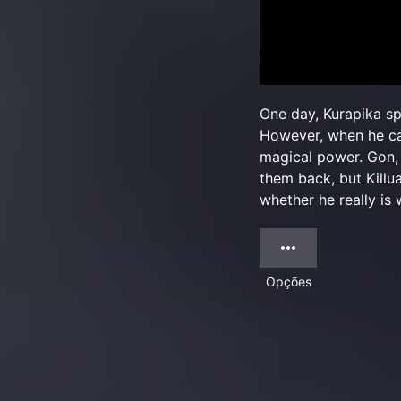
One day, Kurapika spo
However, when he cat
magical power. Gon, 
them back, but Killu
whether he really is
Opções