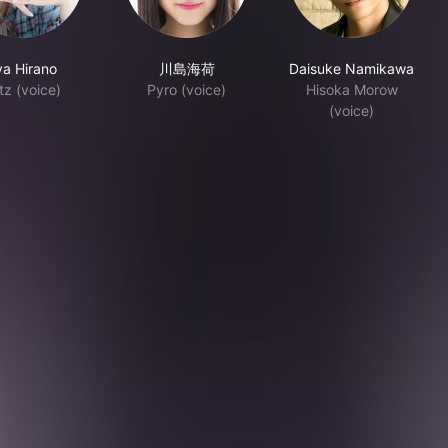
ya Hirano
川島海荷
Daisuke Namikawa
tz (voice)
Pyro (voice)
Hisoka Morow
(voice)