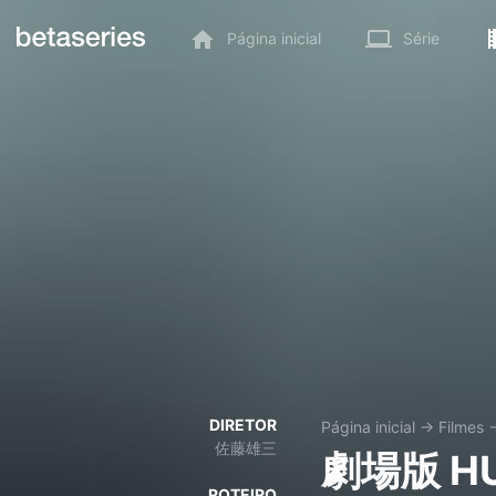
Página inicial
Série
DIRETOR
Página inicial
→
Filmes
佐藤雄三
劇場版 H
ROTEIRO