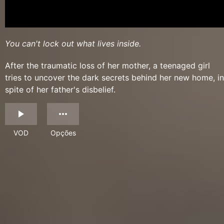
You can't lock out what lives inside.
After the traumatic loss of her mother, a teenaged girl
tries to uncover the dark secrets behind her new home, in
spite of her father's disbelief.
VOD
Opções