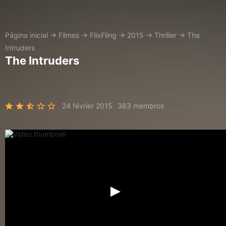
Página inicial
→
Filmes
→
FlixFling
→
2015
→
Thriller
→
The
Intruders
The Intruders
24 février 2015
383 membros