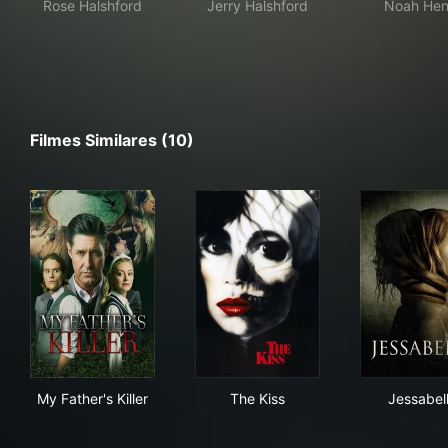
Rose Halshford
Jerry Halshford
Noah Hen
Filmes Similares (10)
My Father's Killer
The Kiss
Jes
My Father's Killer
The Kiss
Jessabel