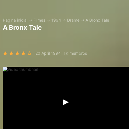
Página inicial
→
Filmes
→
1994
→
Drame
→
A Bronx Tale
A Bronx Tale
20 April 1994
1K membros