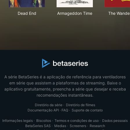
Dead End
Armageddon Time
The
Dead End
Armageddon Time
The Wande
A série BetaSeries é a aplicação de referência para ventiladores
em série que assistem a plataformas de streaming. Baixe o
aplicativo gratuitamente, preencha a série que desejar e receba
recomendações instantâneas.
Diretório da série
·
Diretório de filmes
Documentação API
·
FAQ
·
Suporte de contato
Informações legais
·
Biscoitos
·
Termos e condições de uso
·
Dados pessoais
BetaSeries SAS
·
Medias
·
Screeners
·
Research