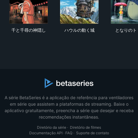
千と千尋の神隠し
ハウルの動く城
と
千と千尋の神隠し
ハウルの動く城
となりのト
A série BetaSeries é a aplicação de referência para ventiladores
em série que assistem a plataformas de streaming. Baixe o
aplicativo gratuitamente, preencha a série que desejar e receba
recomendações instantâneas.
Diretório da série
·
Diretório de filmes
Documentação API
·
FAQ
·
Suporte de contato