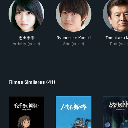
志田未来
Ryunosuke Kamiki
Tomokazu M
Arrietty (voice)
Sho (voice)
Pod (voic
Filmes Similares (41)