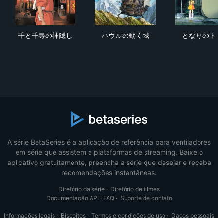
千と千尋の神隠し
ハウルの動く城
と
千と千尋の神隠し
ハウルの動く城
となりのト
A série BetaSeries é a aplicação de referência para ventiladores
em série que assistem a plataformas de streaming. Baixe o
aplicativo gratuitamente, preencha a série que desejar e receba
recomendações instantâneas.
Diretório da série
·
Diretório de filmes
Documentação API
·
FAQ
·
Suporte de contato
Informações legais
·
Biscoitos
·
Termos e condições de uso
·
Dados pessoais