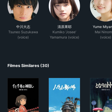
中川大志
清原果耶
Yume Miya
Tsuneo Suzukawa
Kumiko 'Josee'
Mai Ninom
(voice)
Yamamura (voice)
(voice)
Filmes Similares (30)