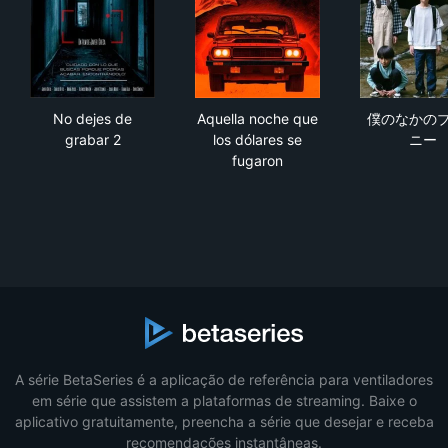
No dejes de grabar 2
Aquella noche que los dólare
僕
No dejes de
Aquella noche que
僕のなかの
grabar 2
los dólares se
ニー
fugaron
A série BetaSeries é a aplicação de referência para ventiladores
em série que assistem a plataformas de streaming. Baixe o
aplicativo gratuitamente, preencha a série que desejar e receba
recomendações instantâneas.