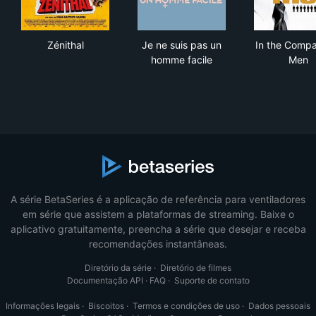
Zénithal
Je ne suis pas un homme faci
In 
Zénithal
Je ne suis pas un
In the Compa
homme facile
Men
A série BetaSeries é a aplicação de referência para ventiladores
em série que assistem a plataformas de streaming. Baixe o
aplicativo gratuitamente, preencha a série que desejar e receba
recomendações instantâneas.
Diretório da série
·
Diretório de filmes
Documentação API
·
FAQ
·
Suporte de contato
Informações legais
·
Biscoitos
·
Termos e condições de uso
·
Dados pessoais