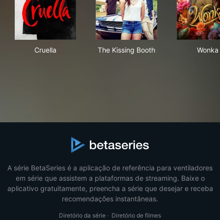
Cruella
The Kissing Booth
Won
Cruella
The Kissing Booth
Wonka
A série BetaSeries é a aplicação de referência para ventiladores
em série que assistem a plataformas de streaming. Baixe o
aplicativo gratuitamente, preencha a série que desejar e receba
recomendações instantâneas.
Diretório da série
·
Diretório de filmes