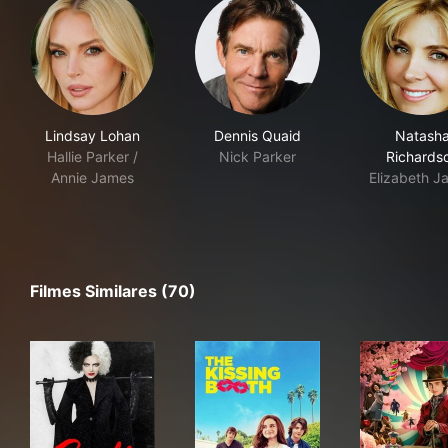
Lindsay Lohan
Dennis Quaid
Natash
Hallie Parker /
Nick Parker
Richards
Annie James
Elizabeth J
Filmes Similares (70)