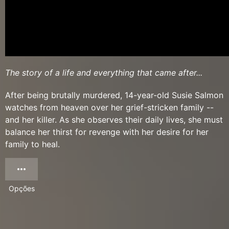
The story of a life and everything that came after...
After being brutally murdered, 14-year-old Susie Salmon
watches from heaven over her grief-stricken family --
and her killer. As she observes their daily lives, she must
balance her thirst for revenge with her desire for her
family to heal.
Opções