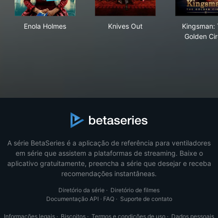
Enola Holmes
Knives Out
Kin
Enola Holmes
Knives Out
Kingsman:
Golden Cir
A série BetaSeries é a aplicação de referência para ventiladores
em série que assistem a plataformas de streaming. Baixe o
aplicativo gratuitamente, preencha a série que desejar e receba
recomendações instantâneas.
Diretório da série
·
Diretório de filmes
Documentação API
·
FAQ
·
Suporte de contato
Informações legais
·
Biscoitos
·
Termos e condições de uso
·
Dados pessoais