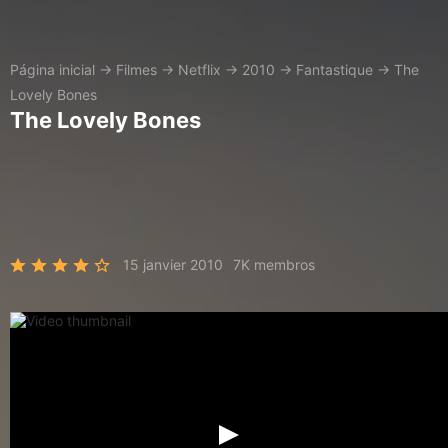
Página inicial
→
Filmes
→
Netflix
→
2010
→
Fantastique
→
The
Lovely Bones
The Lovely Bones
15 janvier 2010
7K membros