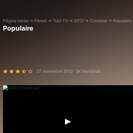
Página inicial
→
Filmes
→
Tubi TV
→
2012
→
Comédie
→
Populaire
Populaire
27 novembre 2012
3K membros