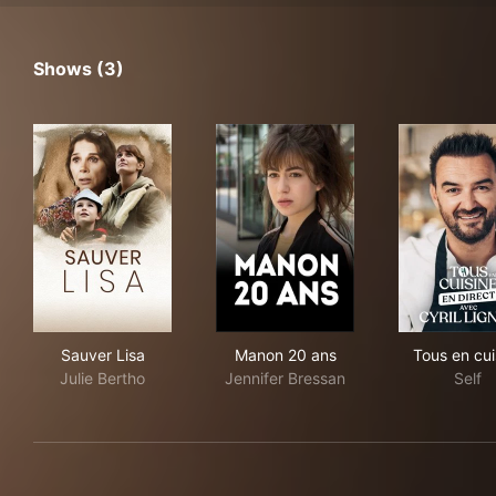
Shows (3)
Sauver Lisa
Manon 20 ans
Tou
Sauver Lisa
Manon 20 ans
Tous en cui
Julie Bertho
Jennifer Bressan
Self