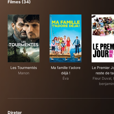
Filmes (34)
Les Tourmentés
Ma famille t'adore déjà !
Le P
Les Tourmentés
Ma famille t'adore
Le Premier J
Manon
déjà !
reste de ta
Éva
Fleur Duval, la
benjami
Diretor