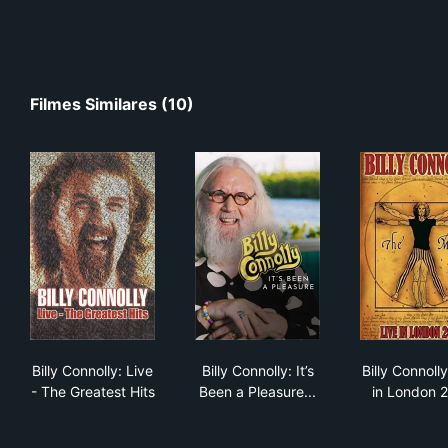
Filmes Similares (10)
Billy Connolly: Live - The Greatest Hits
Billy Connolly: It’s Been a Plea
Bill
Billy Connolly: Live
Billy Connolly: It’s
Billy Connolly
- The Greatest Hits
Been a Pleasure...
in London 