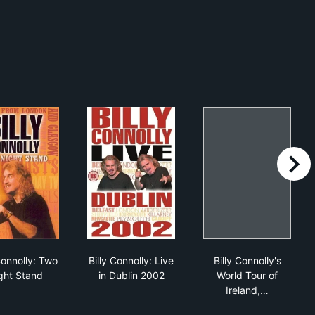
right
k of Billy Connolly
Billy Connolly: Two Night Stand
Billy Connolly: Live in Dublin 2002
Billy Connolly'
Connolly: Two
Billy Connolly: Live
Billy Connolly's
ght Stand
in Dublin 2002
World Tour of
Ireland,…