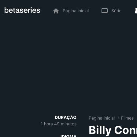
Página inicial
Série
DURAÇÃO
Página inicial
→
Filmes
1 hora 49 minutos
Billy Con
IDIOMA