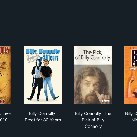
sure...
y Connolly: Live in London 2010
Billy Connolly: Erect for 30 Years
Billy Connolly: The Pic
: Live
Billy Connolly:
Billy Connolly: The
Billy 
2010
Erect for 30 Years
Pick of Billy
Ni
Connolly