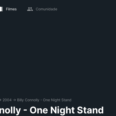
Filmes
Comunidade
→
2004
→
Billy Connolly - One Night Stand
nolly - One Night Stand