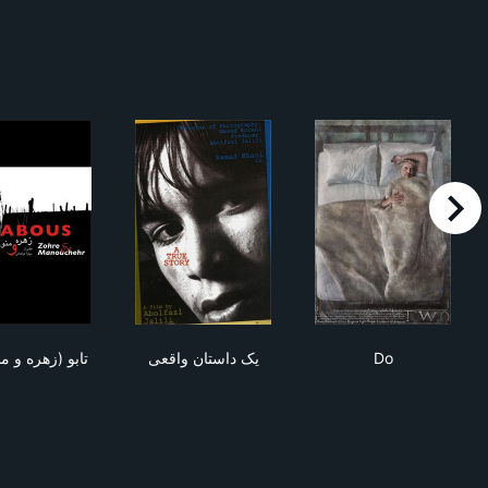
right
م
تابو (زهره و منوچهر)
یک داستان واقعی
Do
تابو (زهره و )
یک داستان واقعی
Do