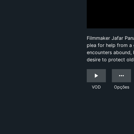
Filmmaker Jafar Panah
plea for help from a
encounters abound, bu
desire to protect old
VOD
Opções