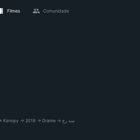
Filmes
Comunidade
→
Kanopy
→
2018
→
Drame
→
سه رخ