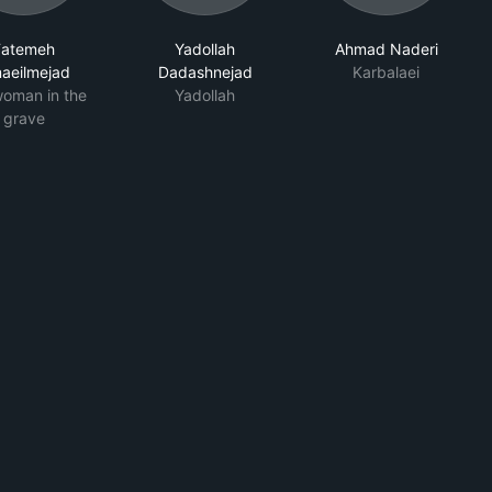
Fatemeh
Yadollah
Ahmad Naderi
maeilmejad
Dadashnejad
Karbalaei
woman in the
Yadollah
grave