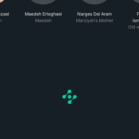
zaei
Maedeh Erteghaei
Narges Del Aram
h
Maedeh
Marziyeh's Mother
Is
Old 