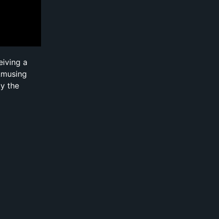
eiving a
 Amusing
by the