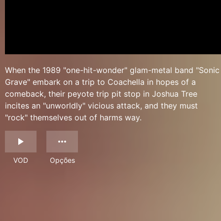
When the 1989 "one-hit-wonder" glam-metal band "Sonic
Grave" embark on a trip to Coachella in hopes of a
comeback, their peyote trip pit stop in Joshua Tree
incites an "unworldly" vicious attack, and they must
"rock" themselves out of harms way.
VOD
Opções