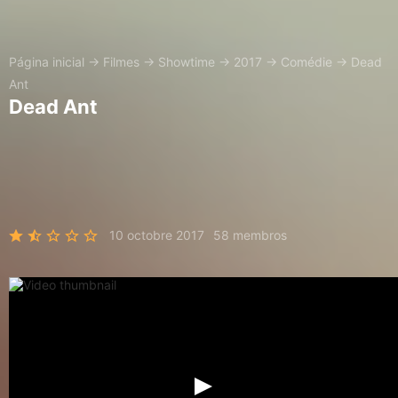
Página inicial
→
Filmes
→
Showtime
→
2017
→
Comédie
→
Dead
Ant
Dead Ant
10 octobre 2017
58 membros