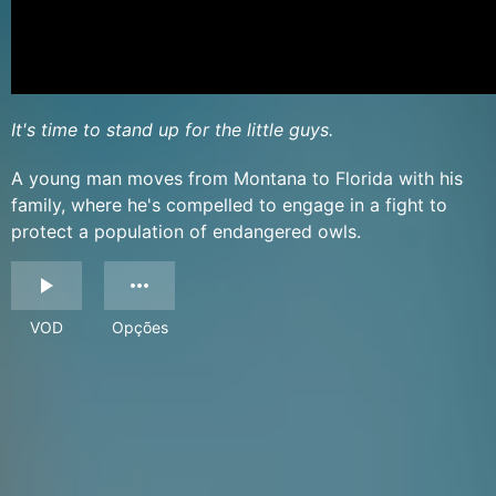
It's time to stand up for the little guys.
A young man moves from Montana to Florida with his
family, where he's compelled to engage in a fight to
protect a population of endangered owls.
VOD
Opções