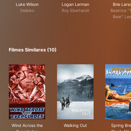
Luke Wilson
Logan Lerman
Brie Lars
Delinko
Roy Eberhardt
Beatrice "
Bear" Le
Filmes Similares (10)
Wind Across the Everglades
Walking Out
Spr
Wind Across the
Walking Out
Spring Br