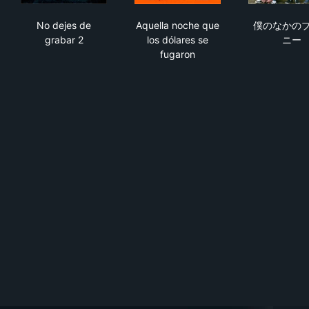
No dejes de grabar 2
Aquella noche que los dólare
僕
No dejes de
Aquella noche que
僕のなかの
grabar 2
los dólares se
ニー
fugaron