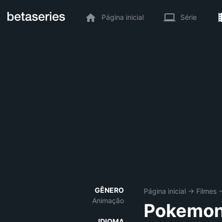
Página inicial
Série
GÊNERO
Página inicial
→
Filmes
Animação
Pokemon:
IDIOMA