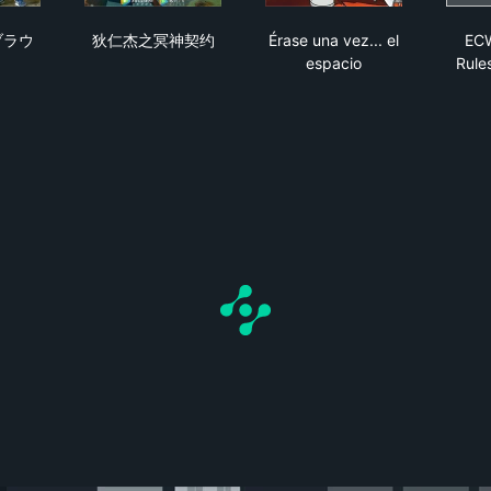
s se fugaron
のなかのブラウニー
狄仁杰之冥神契约
Érase una vez... el es
ブラウ
狄仁杰之冥神契约
Érase una vez... el
ECW
espacio
Rule