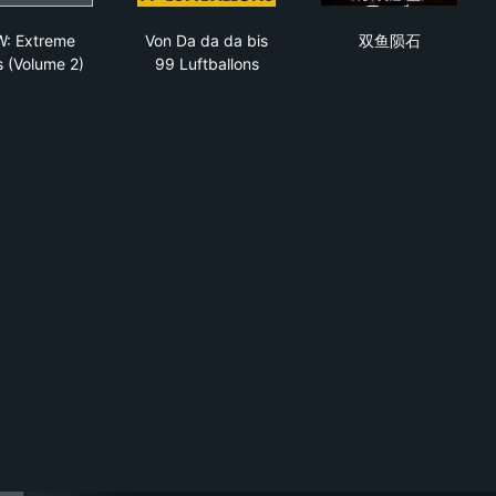
pacio
ECW: Extreme Rules (Volume 2)
Von Da da da bis 99 Luftballons
双鱼陨石
: Extreme
Von Da da da bis
双鱼陨石
s (Volume 2)
99 Luftballons