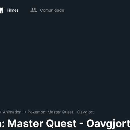
Filmes
Comunidade
→
Animation
→
Pokemon: Master Quest - Oavgjort
 Master Quest - Oavgjor