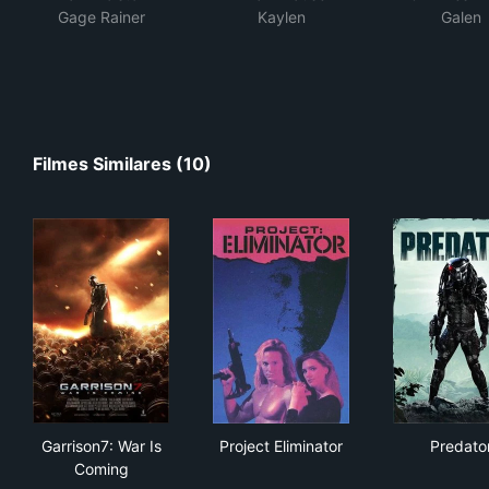
Gage Rainer
Kaylen
Galen
Filmes Similares (10)
Garrison7: War Is Coming
Project Eliminator
Pre
Garrison7: War Is
Project Eliminator
Predato
Coming