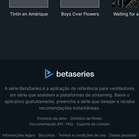
Tintin en Amérique
Boys Over Flowers
Wait
Tintin en Amérique
Boys Over Flowers
Waiting for a
A série BetaSeries é a aplicação de referência para ventiladores
em série que assistem a plataformas de streaming. Baixe o
aplicativo gratuitamente, preencha a série que desejar e receba
recomendações instantâneas.
Diretório da série
·
Diretório de filmes
Documentação API
·
FAQ
·
Suporte de contato
Informações legais
·
Biscoitos
·
Termos e condições de uso
·
Dados pessoais