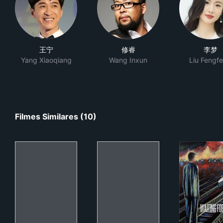
王宁
修睿
李梦
Yang Xiaoqiang
Wang Inxun
Liu Fengf
Filmes Similares (10)