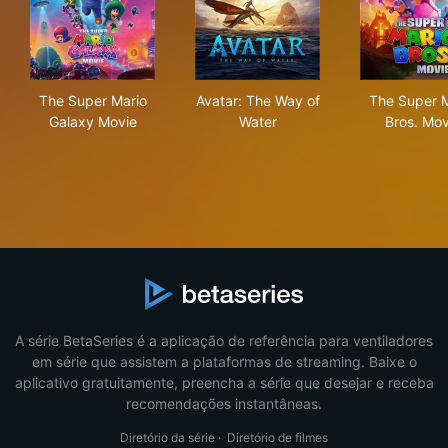
The Super Mario Galaxy Movie
Avatar: The Way of Water
The
The Super Mario
Avatar: The Way of
The Super M
Galaxy Movie
Water
Bros. Mov
A série BetaSeries é a aplicação de referência para ventiladores
em série que assistem a plataformas de streaming. Baixe o
aplicativo gratuitamente, preencha a série que desejar e receba
recomendações instantâneas.
Diretório da série
·
Diretório de filmes