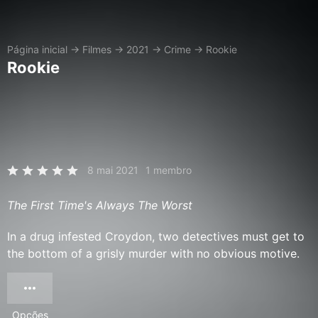
Página inicial
→
Filmes
→
2021
→
Crime
→
Rookie
Rookie
8 mai 2021
1 membro
The First Time's Always The Worst
In a drug infested Croydon, two detectives must get to
the bottom of a grisly murder with no obvious motive.
Opções