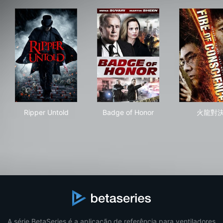
Ripper Untold
Badge of Honor
火
Ripper Untold
Badge of Honor
火龍對
A série BetaSeries é a aplicação de referência para ventiladores