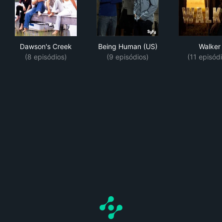
Dawson's Creek
Being Human (US)
Wal
Dawson's Creek
Being Human (US)
Walker
(8 episódios)
(9 episódios)
(11 episód