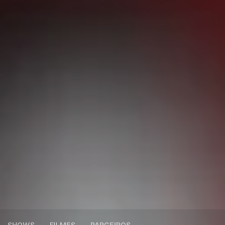
SHOWS
FILMES
PARCEIROS