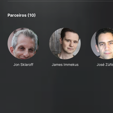
Parceiros (10)
Jon Sklaroff
James Immekus
José Zúñi