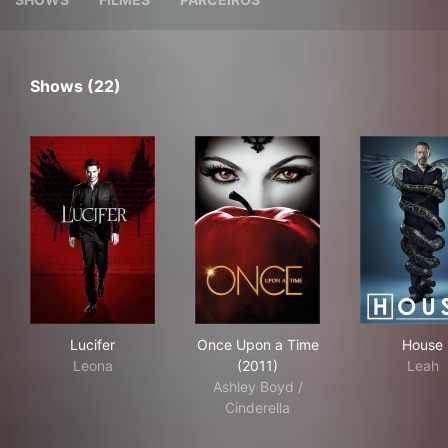
Shows (22)
Lucifer
Once Upon a Time (2011)
Hou
Lucifer
Once Upon a Time
House
Leona
(2011)
Leah
Ashley Boyd /
Cinderella