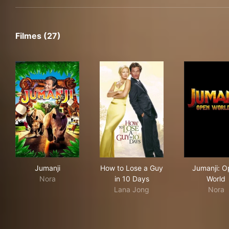
Filmes (27)
Jumanji
How to Lose a Guy in 10 Day
Jum
Jumanji
How to Lose a Guy
Jumanji: O
Nora
in 10 Days
World
Lana Jong
Nora