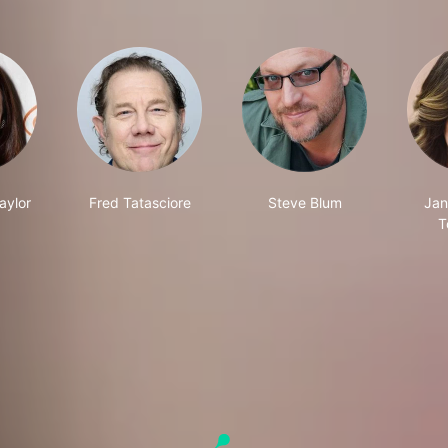
aylor
Fred Tatasciore
Steve Blum
Jan
T