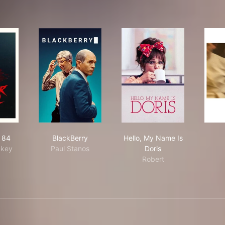
mer of 84
BlackBerry
Hello, My Name Is Dor
 84
BlackBerry
Hello, My Name Is
key
Paul Stanos
Doris
Robert