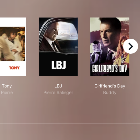
right
is
Tony
LBJ
Girlfriend's Da
Tony
LBJ
Girlfriend's Day
Pierre
Pierre Salinger
Buddy