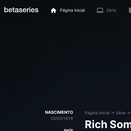
Página inicial
Série
NASCIMENTO
Página inicial
→
Série
02/02/1978
Rich So
PAÍS