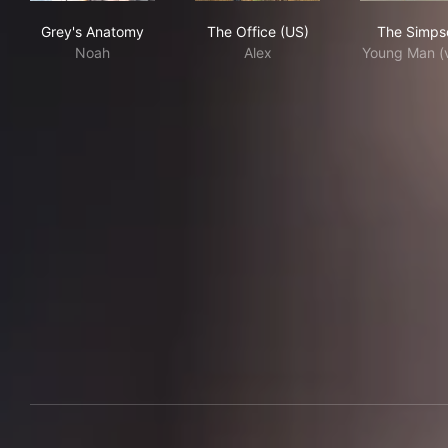
Grey's Anatomy
The Office (US)
The
Grey's Anatomy
The Office (US)
The Simps
Noah
Alex
Young Man (v