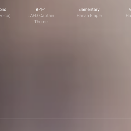
 Simpsons
9-1-1
Elementary
ons
9-1-1
Elementary
M
oice)
LAFD Captain
Harlan Emple
Ha
Thorne