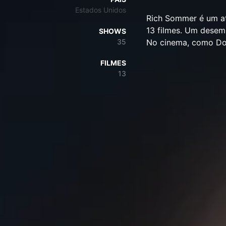
Estados Unidos
Rich Sommer é um at
13 filmes. Um desem
SHOWS
35
No cinema, como Do
FILMES
13