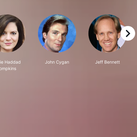
right
ie Haddad
John Cygan
Jeff Bennett
ompkins