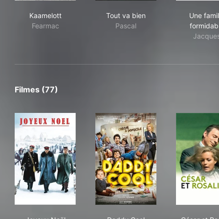
Kaamelott
Tout va bien
Une
Kaamelott
Tout va bien
Une famil
Fearmac
Pascal
formidab
Jacque
Filmes (77)
Joyeux Noël
Daddy Cool
Césa