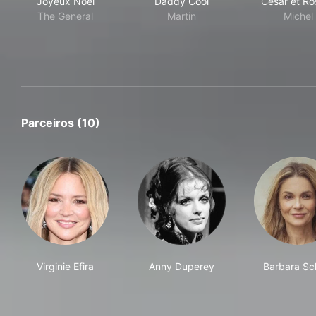
Joyeux Noël
Daddy Cool
César et Ro
The General
Martin
Michel
Parceiros (10)
Virginie Efira
Anny Duperey
Barbara Sc