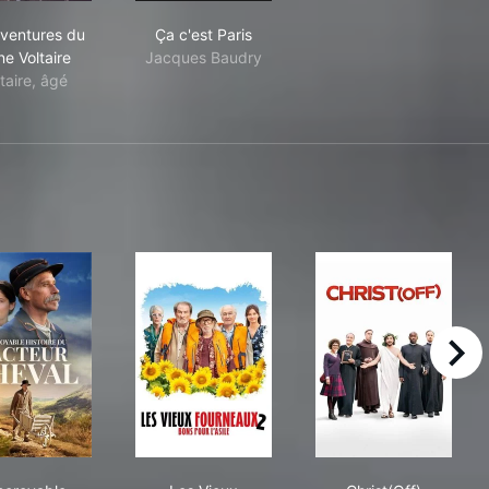
Les aventures du jeune Voltaire
Ça c'est Paris
aventures du
Ça c'est Paris
ne Voltaire
Jacques Baudry
taire, âgé
right
L'Incroyable Histoire du facteur Cheval
Les Vieux Fourneaux 2 : Bons pour l'asil
Christ(Off)