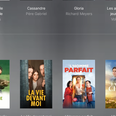
 famille formidable
Cassandre
Gloria
le
Cassandre
Gloria
Les 
le
Père Gabriel
Richard Meyers
jeu
s
Vol
r et Rosalie
La Vie devant moi
L'Homme parfait