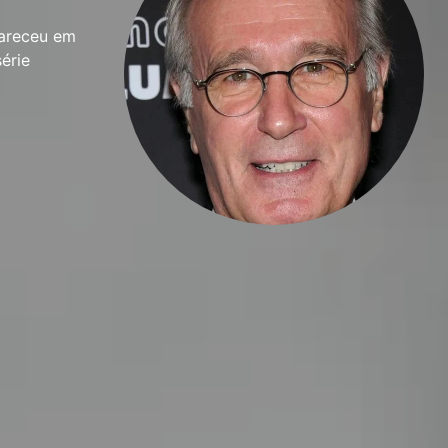
pareceu em
érie