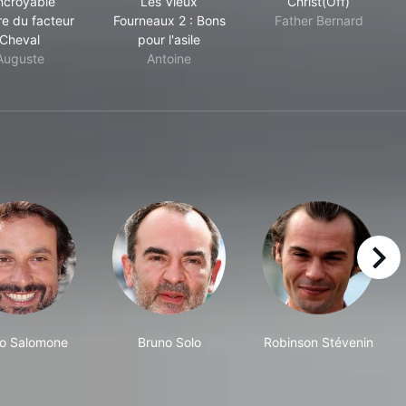
Incroyable
Les Vieux
Christ(Off)
re du facteur
Fourneaux 2 : Bons
Father Bernard
Cheval
pour l'asile
Auguste
Antoine
right
o Salomone
Bruno Solo
Robinson Stévenin