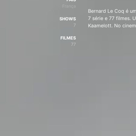
França
Bernard Le Coq é um
7 série e 77 filmes
SHOWS
7
Kaamelott. No cine
FILMES
77