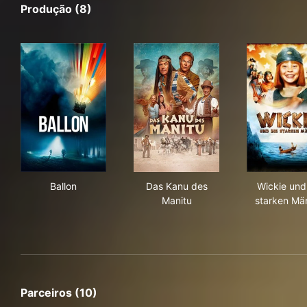
Produção (8)
Ballon
Das Kanu des Manitu
Wic
Ballon
Das Kanu des
Wickie und
Manitu
starken Mä
Parceiros (10)