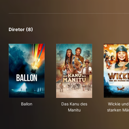
Diretor (8)
Ballon
Das Kanu des Manitu
Wic
Ballon
Das Kanu des
Wickie und
Manitu
starken Mä