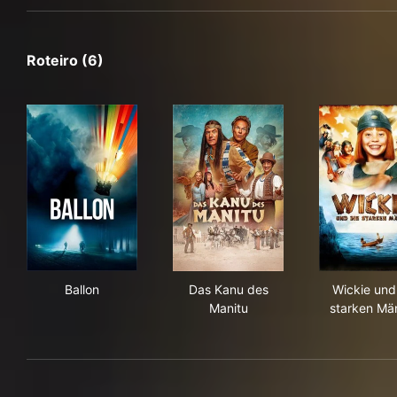
Roteiro (6)
Ballon
Das Kanu des Manitu
Wic
Ballon
Das Kanu des
Wickie und
Manitu
starken Mä