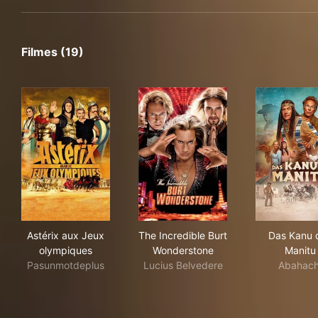
Filmes (19)
Astérix aux Jeux olympiques
The Incredible Burt Wonders
Das
Astérix aux Jeux
The Incredible Burt
Das Kanu 
olympiques
Wonderstone
Manitu
Pasunmotdeplus
Lucius Belvedere
Abahach