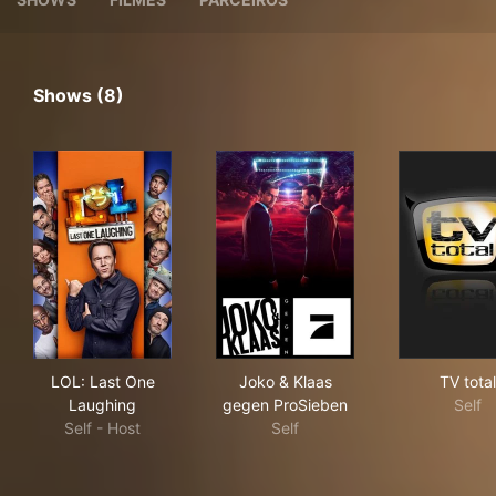
Shows (8)
LOL: Last One Laughing
Joko & Klaas gegen ProSieb
TV t
LOL: Last One
Joko & Klaas
TV total
Laughing
gegen ProSieben
Self
Self - Host
Self